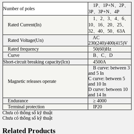
1P、1P+N、2P、
Number of poles
3P、3P+N、4P
1、2、3、4、6、
Rated Current(In)
10、16、20、25、
32、40、50、63A
AC
Rated Voltage(Un)
230(240)/400(415)V
Rated frequency
50(60)Hz
Curve
B、C、D
Short-circuit breaking capacity(Icn)
4500A
B curve: between 3
and 5 In
C curve: between 5
Magnetic releases operate
and 10 In
D curve: between 10
and 14 In
Endurance
≥ 4000
Terminal protection
IP20
Chưa có thông số kỹ thuật
Chưa có thông số kỹ thuật
Related Products