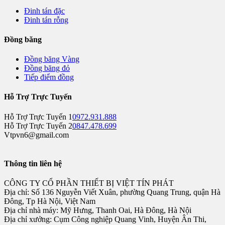
Đinh tán đặc
Đinh tán rỗng
Đồng băng
Đồng băng Vàng
Đồng băng đỏ
Tiếp điểm đồng
Hỗ Trợ Trực Tuyến
Hỗ Trợ Trực Tuyến 1
0972.931.888
Hỗ Trợ Trực Tuyến 2
0847.478.699
Vtpvn6@gmail.com
Thông tin liên hệ
CÔNG TY CỔ PHẦN THIẾT BỊ VIỆT TÍN PHÁT
Địa chỉ: Số 136 Nguyễn Viết Xuân, phường Quang Trung, quận Hà
Đông, Tp Hà Nội, Việt Nam
Địa chỉ nhà máy: Mỹ Hưng, Thanh Oai, Hà Đông, Hà Nội
Địa chỉ xưởng: Cụm Công nghiệp Quang Vinh, Huyện Ân Thi,