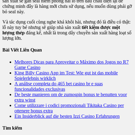
sản xuất sẽ gắn seal niêm phong hai lỗ trên đầu chấu điện lại để
chứng minh đây là hàng mới chưa sử dụng, nếu muốn dùng phải gỡ
bỏ seal này.
Và tác dụng cuối cùng nghe khá khôi hài, nhưng đó là điều có thật:
lỗ này tuy bé nhưng sẽ giúp nhà sản xuất
tiết kiệm được một
lượng thép
đáng kể, nhất là trong dây chuyền sản xuất hàng loạt số
lượng lớn.
Bài Viết Liên Quan
Melhores Dicas para Aproveitar o Máximo dos Jogos no R7
Game Casino
King Billy Casino App im Test: Wie gut ist das mobile
Spielerlebnis wirklich
A análise completa do 465 bet casino br e suas
funcionalidades exclusivas
De beste manieren om de zumospin bonus te benutten voor
extra winst
Come utilizzare i codici promozionali Tikitaka Casino per
ottenere bonus extra
Ein Insiderblick auf die besten Izzi Casino Erfahrungen
Tìm kiếm