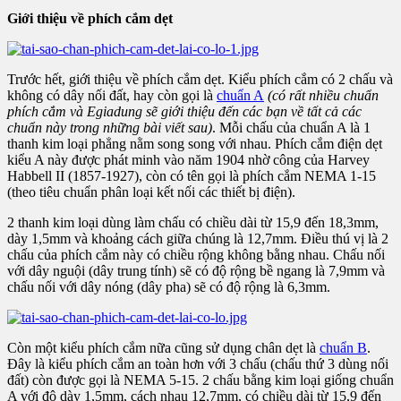
Giới thiệu về phích cắm dẹt
​
Trước hết, giới thiệu về phích cắm dẹt. Kiểu phích cắm có 2 chấu và
không có dây nối đất, hay còn gọi là
chuẩn A
(có rất nhiều chuẩn
phích cắm và Egiadung sẽ giới thiệu đến các bạn về tất cả các
chuẩn này trong những bài viết sau)
. Mỗi chấu của chuẩn A là 1
thanh kim loại phẳng nằm song song với nhau. Phích cắm điện dẹt
kiểu A này được phát minh vào năm 1904 nhờ công của Harvey
Habbell II (1857-1927), còn có tên gọi là phích cắm NEMA 1-15
(theo tiêu chuẩn phân loại kết nối các thiết bị điện).
2 thanh kim loại dùng làm chấu có chiều dài từ 15,9 đến 18,3mm,
dày 1,5mm và khoảng cách giữa chúng là 12,7mm. Điều thú vị là 2
chấu của phích cắm này có chiều rộng không bằng nhau. Chấu nối
với dây nguội (dây trung tính) sẽ có độ rộng bề ngang là 7,9mm và
chấu nối với dây nóng (dây pha) sẽ có độ rộng là 6,3mm.
​
Còn một kiểu phích cắm nữa cũng sử dụng chân dẹt là
chuẩn B
.
Đây là kiểu phích cắm an toàn hơn với 3 chấu (chấu thứ 3 dùng nối
đất) còn được gọi là NEMA 5-15. 2 chấu bằng kim loại giống chuẩn
A với độ dày 1,5mm, cách nhau 12,7mm, có chiều dài từ 15,9 đến