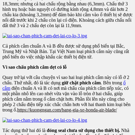
18,3mm; nhưng cả hai chấu rộng bằng nhau (6,3mm). Chấu thứ 3
hình trụ hoặc bán nguyệt có đường kính rộng 4,8mm và dài hơn 2
chấu kia (khoảng 3,2mm) để đảm bảo khi cắm vào ổ thiết bị sẽ được
nối đất trước khi 2 chấu còn lại có điện. Khoảng cách giữa chấu nối
đất thứ 3 và 2 chấu dẹt còn lại là 11,9mm.
​
Cả phích cắm chuẩn A và B đều được sử dụng phổ biến tại Bắc,
Trung Mỹ và Nhật Bản. Tại Việt Nam loại phích cắm này cũng rất
phổ biến do việc nhập khẩu các thiết bị điện tử.
Vì sao chấu phích cắm dẹt có lỗ
Quay trở lại với câu chuyện vì sao hai loại phích cắm này có lỗ ở 2
chấu. Thứ nhất, đó là tác dụng
giữ chặt phích cắm
. Bên trong
ổ
cắm
điện chuẩn A và B có nơi mà chấu của phích cắm tiếp xúc, có
một phần nhô lên cao nhét vừa vặn vào lỗ tròn ở hai chấu, giúp
phích cắm nằm trong ổ cắm chặt hơn. Phần lồi lên này cũng cho
phép 2 chấu điện tiếp xúc chắc chắn hơn với hai thanh kim loại bên
trong ổ.
https://kuongngan.com/bang-gia-xe-honda-air-blade/
​
Tác dụng thứ hai đó là
đóng seal chưa sử dụng cho thiết bị.
Nhà