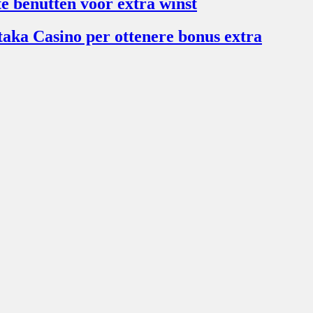
e benutten voor extra winst
taka Casino per ottenere bonus extra