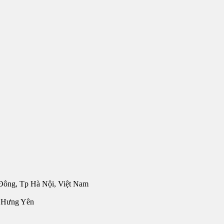
Đông, Tp Hà Nội, Việt Nam
h Hưng Yên