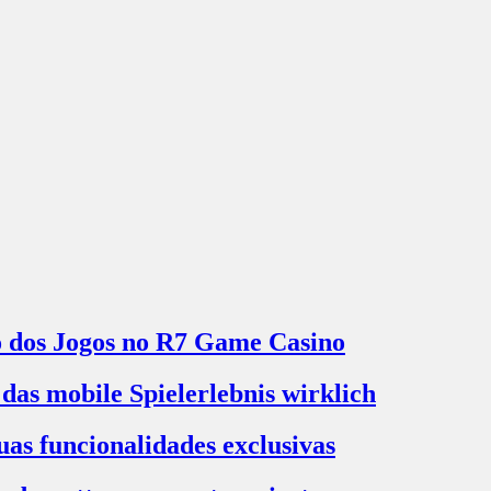
 dos Jogos no R7 Game Casino
 das mobile Spielerlebnis wirklich
uas funcionalidades exclusivas