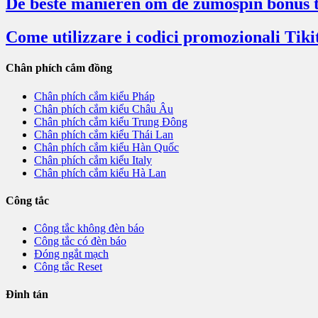
De beste manieren om de zumospin bonus t
Come utilizzare i codici promozionali Tiki
Chân phích cắm đồng
Chân phích cắm kiểu Pháp
Chân phích cắm kiểu Châu Âu
Chân phích cắm kiểu Trung Đông
Chân phích cắm kiểu Thái Lan
Chân phích cắm kiểu Hàn Quốc
Chân phích cắm kiểu Italy
Chân phích cắm kiểu Hà Lan
Công tắc
Công tắc không đèn báo
Công tắc có đèn báo
Đóng ngắt mạch
Công tắc Reset
Đinh tán