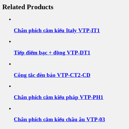
Related Products
Chân phích cắm kiểu Italy VTP-IT1
Tiếp điểm bạc + đồng VTP-DT1
Công tắc đèn báo VTP-CT2-CD
Chân phích cắm kiểu pháp VTP-PH1
Chân phích cắm kiểu châu âu VTP-03