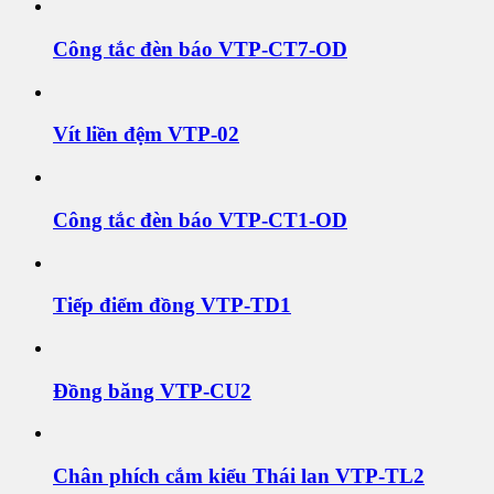
Công tắc đèn báo VTP-CT7-OD
Vít liền đệm VTP-02
Công tắc đèn báo VTP-CT1-OD
Tiếp điểm đồng VTP-TD1
Đồng băng VTP-CU2
Chân phích cắm kiểu Thái lan VTP-TL2