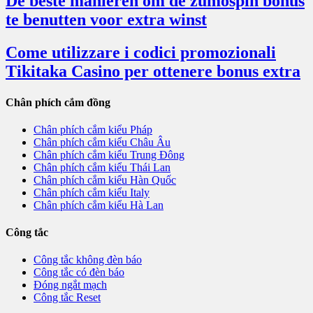
De beste manieren om de zumospin bonus
te benutten voor extra winst
Come utilizzare i codici promozionali
Tikitaka Casino per ottenere bonus extra
Chân phích cắm đồng
Chân phích cắm kiểu Pháp
Chân phích cắm kiểu Châu Âu
Chân phích cắm kiểu Trung Đông
Chân phích cắm kiểu Thái Lan
Chân phích cắm kiểu Hàn Quốc
Chân phích cắm kiểu Italy
Chân phích cắm kiểu Hà Lan
Công tắc
Công tắc không đèn báo
Công tắc có đèn báo
Đóng ngắt mạch
Công tắc Reset