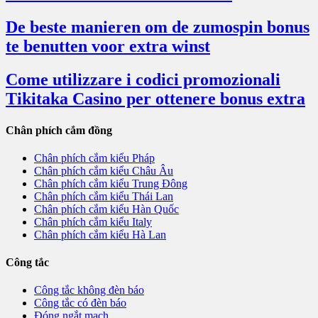
De beste manieren om de zumospin bonus
te benutten voor extra winst
Come utilizzare i codici promozionali
Tikitaka Casino per ottenere bonus extra
Chân phích cắm đồng
Chân phích cắm kiểu Pháp
Chân phích cắm kiểu Châu Âu
Chân phích cắm kiểu Trung Đông
Chân phích cắm kiểu Thái Lan
Chân phích cắm kiểu Hàn Quốc
Chân phích cắm kiểu Italy
Chân phích cắm kiểu Hà Lan
Công tắc
Công tắc không đèn báo
Công tắc có đèn báo
Đóng ngắt mạch