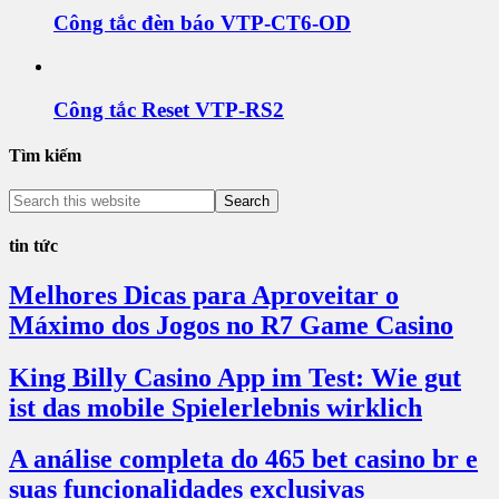
Công tắc đèn báo VTP-CT6-OD
Công tắc Reset VTP-RS2
Tìm kiếm
tin tức
Melhores Dicas para Aproveitar o
Máximo dos Jogos no R7 Game Casino
King Billy Casino App im Test: Wie gut
ist das mobile Spielerlebnis wirklich
A análise completa do 465 bet casino br e
suas funcionalidades exclusivas