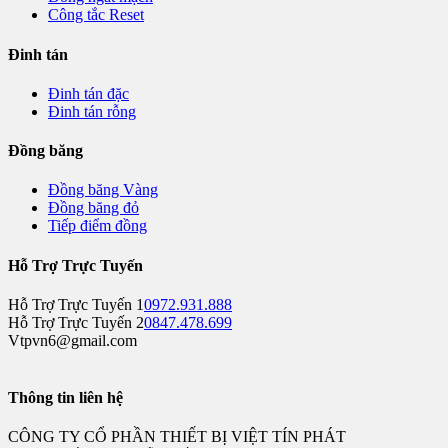
Công tắc Reset
Đinh tán
Đinh tán đặc
Đinh tán rỗng
Đồng băng
Đồng băng Vàng
Đồng băng đỏ
Tiếp điểm đồng
Hỗ Trợ Trực Tuyến
Hỗ Trợ Trực Tuyến 1
0972.931.888
Hỗ Trợ Trực Tuyến 2
0847.478.699
Vtpvn6@gmail.com
Thông tin liên hệ
CÔNG TY CỔ PHẦN THIẾT BỊ VIỆT TÍN PHÁT