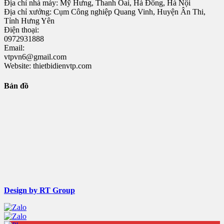
Địa chỉ nhà máy: Mỹ Hưng, Thanh Oai, Hà Đông, Hà Nội
Địa chỉ xưởng: Cụm Công nghiệp Quang Vinh, Huyện Ân Thi,
Tỉnh Hưng Yên
Điện thoại:
0972931888
Email:
vtpvn6@gmail.com
Website: thietbidienvtp.com
Bản đồ
Design by RT Group