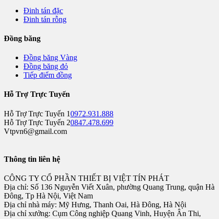
Đinh tán đặc
Đinh tán rỗng
Đồng băng
Đồng băng Vàng
Đồng băng đỏ
Tiếp điểm đồng
Hỗ Trợ Trực Tuyến
Hỗ Trợ Trực Tuyến 1
0972.931.888
Hỗ Trợ Trực Tuyến 2
0847.478.699
Vtpvn6@gmail.com
Thông tin liên hệ
CÔNG TY CỔ PHẦN THIẾT BỊ VIỆT TÍN PHÁT
Địa chỉ: Số 136 Nguyễn Viết Xuân, phường Quang Trung, quận Hà
Đông, Tp Hà Nội, Việt Nam
Địa chỉ nhà máy: Mỹ Hưng, Thanh Oai, Hà Đông, Hà Nội
Địa chỉ xưởng: Cụm Công nghiệp Quang Vinh, Huyện Ân Thi,