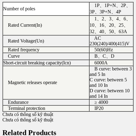
1P、1P+N、2P、
Number of poles
3P、3P+N、4P
1、2、3、4、6、
Rated Current(In)
10、16、20、25、
32、40、50、63A
AC
Rated Voltage(Un)
230(240)/400(415)V
Rated frequency
50(60)Hz
Curve
B、C、D
Short-circuit breaking capacity(Icn)
6000A
B curve: between 3
and 5 In
C curve: between 5
Magnetic releases operate
and 10 In
D curve: between 10
and 14 In
Endurance
≥ 4000
Terminal protection
IP20
Chưa có thông số kỹ thuật
Chưa có thông số kỹ thuật
Related Products