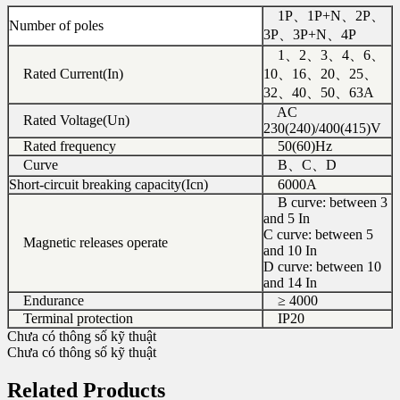
1P、1P+N、2P、
Number of poles
3P、3P+N、4P
1、2、3、4、6、
Rated Current(In)
10、16、20、25、
32、40、50、63A
AC
Rated Voltage(Un)
230(240)/400(415)V
Rated frequency
50(60)Hz
Curve
B、C、D
Short-circuit breaking capacity(Icn)
6000A
B curve: between 3
and 5 In
C curve: between 5
Magnetic releases operate
and 10 In
D curve: between 10
and 14 In
Endurance
≥ 4000
Terminal protection
IP20
Chưa có thông số kỹ thuật
Chưa có thông số kỹ thuật
Related Products