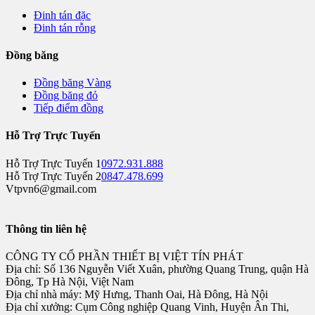
Đinh tán đặc
Đinh tán rỗng
Đồng băng
Đồng băng Vàng
Đồng băng đỏ
Tiếp điểm đồng
Hỗ Trợ Trực Tuyến
Hỗ Trợ Trực Tuyến 1
0972.931.888
Hỗ Trợ Trực Tuyến 2
0847.478.699
Vtpvn6@gmail.com
Thông tin liên hệ
CÔNG TY CỔ PHẦN THIẾT BỊ VIỆT TÍN PHÁT
Địa chỉ: Số 136 Nguyễn Viết Xuân, phường Quang Trung, quận Hà
Đông, Tp Hà Nội, Việt Nam
Địa chỉ nhà máy: Mỹ Hưng, Thanh Oai, Hà Đông, Hà Nội
Địa chỉ xưởng: Cụm Công nghiệp Quang Vinh, Huyện Ân Thi,